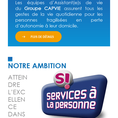
Les équipes d’Assistant(e)s de vie
du
Groupe CAPVIE
assurent tous les
gestes de la vie quotidienne pour les
personnes fragilisées en perte
d’autonomie à leur domicile.
PLUS DE DÉTAILS
NOTRE AMBITION
ATTEIN
DRE
L’EXC
ELLEN
CE
DANS