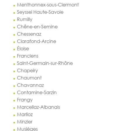
Menthonnex-sous-Clermont
Seyssel Haute-Savoie
Rumilly
Chêne-en-Semine
Chessenaz
Clarafond-Arcine
Éloise
Franclens
Saint-Germain-sur-Rhône
Chapeiry
Chaumont
Chavannaz
Contamine-Sarzin
Frangy
Marcellaz-Albanais
Marlioz
Minzier
Musièges