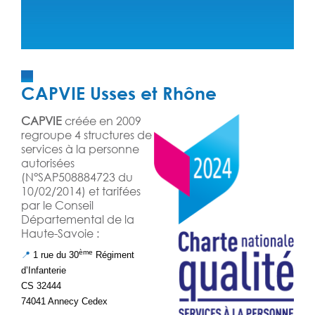
CAPVIE Usses et Rhône
CAPVIE
créée en 2009
regroupe 4 structures de
services à la personne
autorisées
(N°SAP508884723 du
10/02/2014) et tarifées
par le Conseil
Départemental de la
Haute-Savoie :
ème
📍
1 rue du 30
Régiment
d’Infanterie
CS 32444
74041 Annecy Cedex