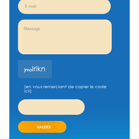
l
r
i
k
n
j
m
o
(en vous remerciant de copier le code
ici!)