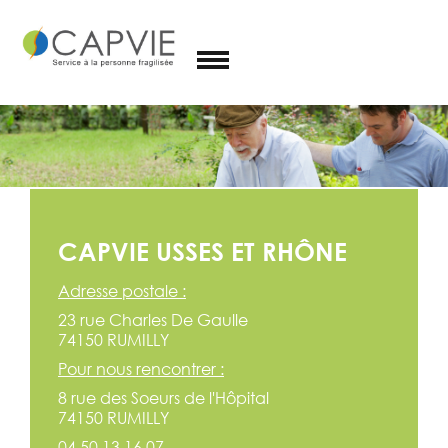
Qui sommes-
nous ?
Le groupe
Nos services
Nos agences
CAPVIE USSES ET RHÔNE
Recrutement
Adresse postale :
23 rue Charles De Gaulle
74150 RUMILLY
Pour nous rencontrer :
8 rue des Soeurs de l'Hôpital
74150 RUMILLY
04.50.13.16.07