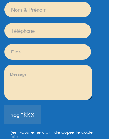
l
t
k
k
x
n
d
g
(en vous remerciant de copier le code
ici!)