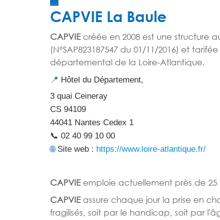
CAPVIE La Baule
CAPVIE
créée en 2008 est une structure a
(N°SAP823187547 du 01/11/2016) et tarifée 
départemental de la Loire-Atlantique.
📍
Hôtel du Département,
3 quai Ceineray
CS 94109
44041 Nantes Cedex 1
📞
02 40 99 10 00
🌐
Site web :
https://www.loire-atlantique.fr/
CAPVIE
emploie actuellement près de 25 s
CAPVIE
assure chaque jour la prise en c
fragilisés, soit par le handicap, soit par 