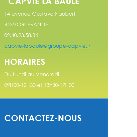
CAPVIE LA BAULE
14 avenue Gustave Flaubert
44350 GUERANDE
02.40.23.58.34
capvie-labaule@groupe-capvie.fr
HORAIRES
Du Lundi au Vendredi
09H00-12H30 et 13h30-17H00
CONTACTEZ-NOUS