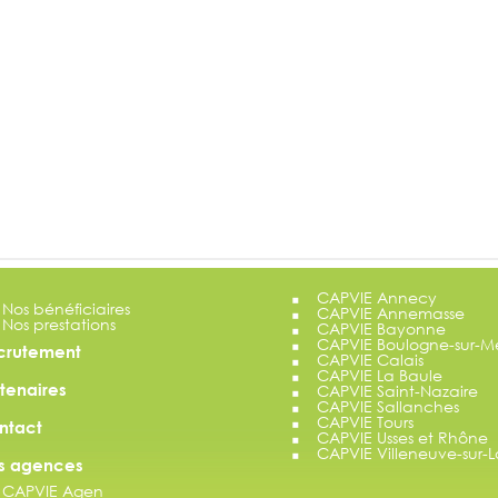
CAPVIE Annecy
Nos bénéficiaires
CAPVIE Annemasse
Nos prestations
CAPVIE Bayonne
CAPVIE Boulogne-sur-M
crutement
CAPVIE Calais
CAPVIE La Baule
tenaires
CAPVIE Saint-Nazaire
CAPVIE Sallanches
CAPVIE Tours
ntact
CAPVIE Usses et Rhône
CAPVIE Villeneuve-sur-L
s agences
CAPVIE Agen